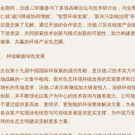
展会期间，沃德JZ积极参与了多场高峰论坛与技术研讨会，与业
仁就“减污降碳协同增效”、“智慧环保发展”、“新兴污染物治理”
点议题交换了见解。通过开放的合作姿态，沃德JZ旨在链接产业
上下游资源，共同探索技术创新与模式创新的可能性，助力构建
加健康、共赢的环保产业生态圈。
、 持续赋能绿色发展
此次在第十九届中国国际环保展的成功亮相，是沃德JZ技术实力
市场战略的一次集中检阅。面对生态环境持续改善的宏观要求和
益增长的市场需求，沃德JZ表示将继续加大研发投入，深耕环保
术创新，并不断强化以客户为中心的技术咨询与服务能力。公司
力于通过提供更高效、更经济、更智能的环保整体解决方案，为
行各业客户实现绿色转型与可持续发展提供坚实支撑，为中国乃
全球的生态文明建设贡献更多力量。